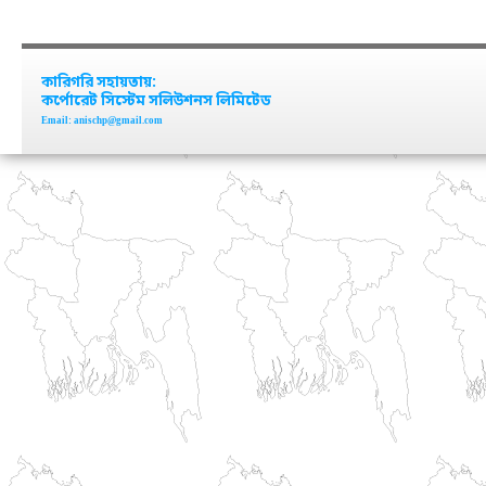
কারিগরি সহায়তায়:
কর্পোরেট সিস্টেম সলিউশনস লিমিটেড
Email: anischp@gmail.com