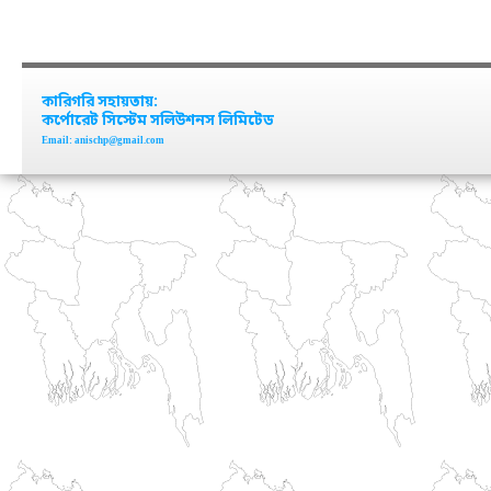
কারিগরি সহায়তায়:
কর্পোরেট সিস্টেম সলিউশনস লিমিটেড
Email: anischp@gmail.com